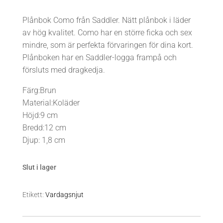
ursprungliga
nuvarande
priset
priset
Plånbok Como från Saddler. Nätt plånbok i läder
var:
är:
av hög kvalitet. Como har en större ficka och sex
499 kr.
249 kr.
mindre, som är perfekta förvaringen för dina kort.
Plånboken har en Saddler-logga frampå och
försluts med dragkedja.
Färg:Brun
Material:Koläder
Höjd:9 cm
Bredd:12 cm
Djup: 1,8 cm
Slut i lager
Etikett:
Vardagsnjut