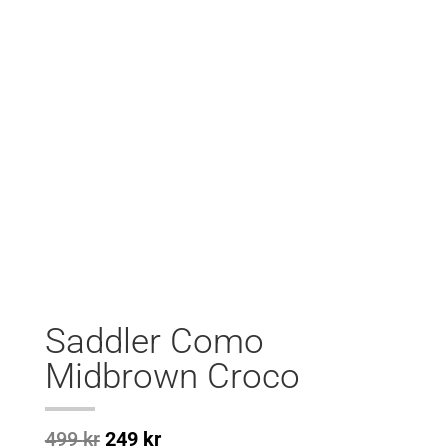
Saddler Como
Midbrown Croco
Det
Det
499
kr
249
kr