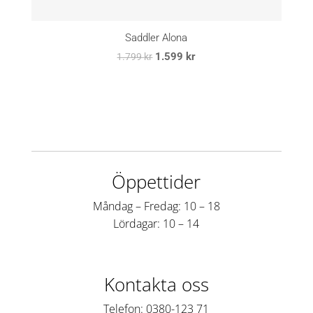
Saddler Alona
Det
Det
1.599
kr
1.799
kr
ursprungliga
nuvarande
priset
priset
var:
är:
1.799 kr.
1.599 kr.
Öppettider
Måndag – Fredag: 10 – 18
Lördagar: 10 – 14
Kontakta oss
Telefon: 0380-123 71