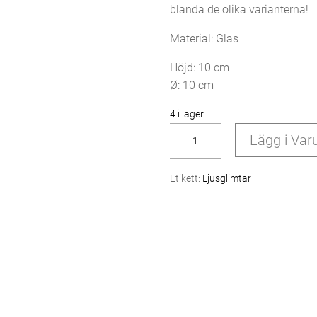
blanda de olika varianterna!
Material: Glas
Höjd: 10 cm
Ø: 10 cm
4 i lager
Lägg i Var
Nilla
ljuskopp
Etikett:
Ljusglimtar
havsblå,
10cm
mängd