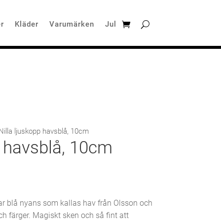
r
Kläder
Varumärken
Jul
Nilla ljuskopp havsblå, 10cm
p havsblå, 10cm
bar blå nyans som kallas hav från Olsson och
och färger. Magiskt sken och så fint att