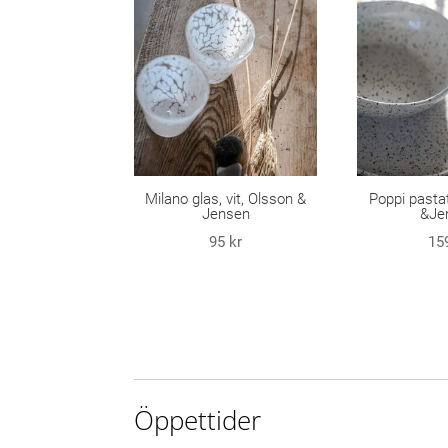
Milano glas, vit, Olsson &
Poppi pastat
Jensen
&Je
95
kr
15
Öppettider