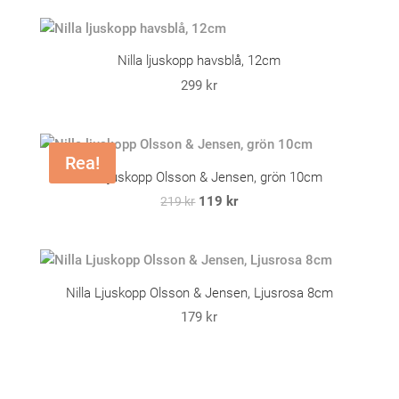
Nilla ljuskopp havsblå, 12cm
299
kr
Rea!
Nilla ljuskopp Olsson & Jensen, grön 10cm
Det
Det
119
kr
219
kr
ursprungliga
nuvarande
priset
priset
var:
är:
219 kr.
119 kr.
Nilla Ljuskopp Olsson & Jensen, Ljusrosa 8cm
179
kr