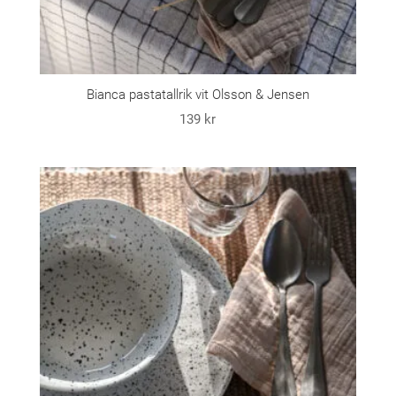
Bianca pastatallrik vit Olsson & Jensen
139
kr