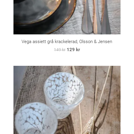
Vega assiett grå krackelerad, Olsson & Jensen
Det
Det
129
kr
149
kr
ursprungliga
nuvarande
priset
priset
var:
är:
149 kr.
129 kr.