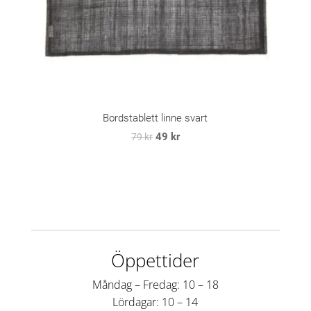
Bordstablett linne svart
Det
Det
49
kr
79
kr
ursprungliga
nuvarande
priset
priset
var:
är:
79 kr.
49 kr.
Öppettider
Måndag – Fredag: 10 – 18
Lördagar: 10 – 14