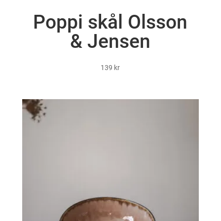
Poppi skål Olsson
& Jensen
139
kr