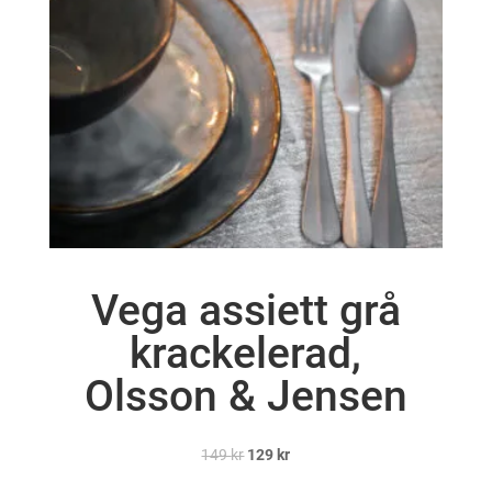
Vega assiett grå
krackelerad,
Olsson & Jensen
Det
Det
149
kr
129
kr
ursprungliga
nuvarande