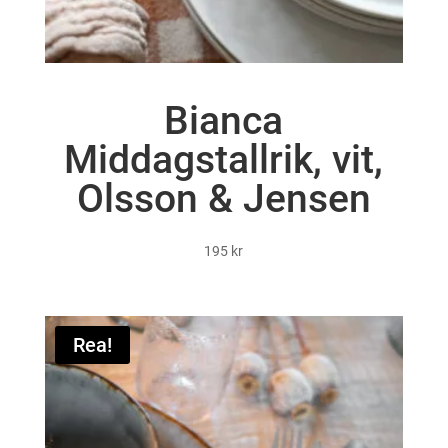
Bianca
Middagstallrik, vit,
Olsson & Jensen
195
kr
Rea!