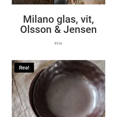
Milano glas, vit,
Olsson & Jensen
95
kr
Rea!