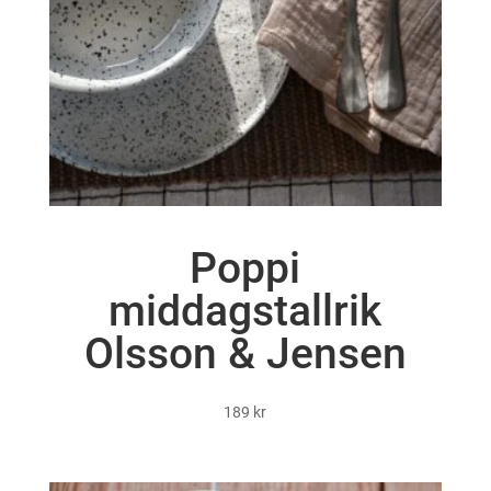
Poppi
middagstallrik
Olsson & Jensen
189
kr